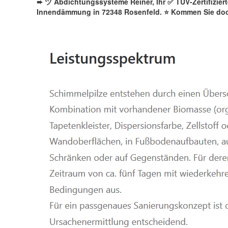
➨ ツ Abdichtungssysteme Reiner, Ihr ✅ TÜV-Zertifizie
Innendämmung in 72348 Rosenfeld. ⭐ Kommen Sie doc