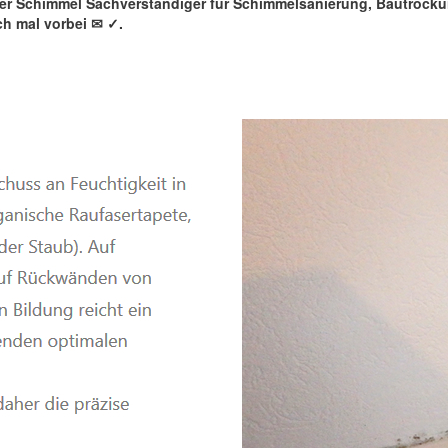
rter Schimmel Sachverständiger für Schimmelsanierung, Bautroc
h mal vorbei ✉
✓️.