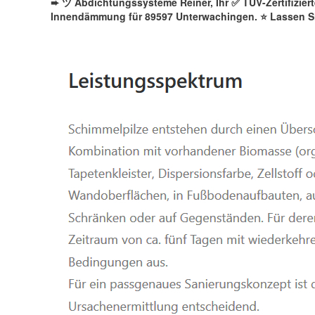
➨ ツ Abdichtungssysteme Reiner, Ihr ✅ TÜV-Zertifizie
Innendämmung für 89597 Unterwachingen. ⭐ Lassen Si