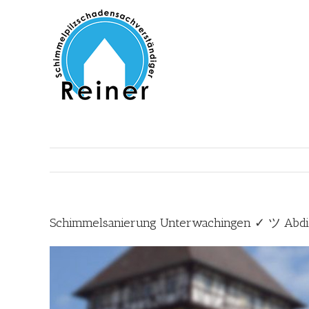
Zum
Inhalt
springen
Schimmelsanierung Unterwachingen ✓ ツ Abd