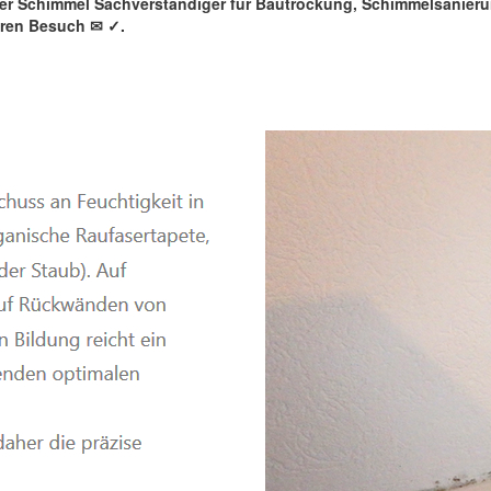
rter Schimmel Sachverständiger für Bautrockung, Schimmelsanie
hren Besuch ✉
✓️.