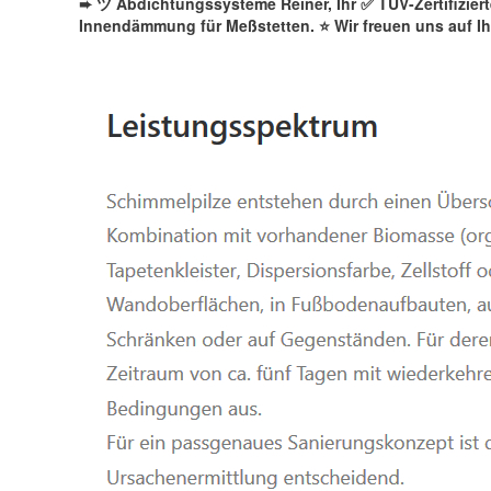
➨ ツ Abdichtungssysteme Reiner, Ihr ✅ TÜV-Zertifizie
Innendämmung für Meßstetten. ⭐ Wir freuen uns auf I