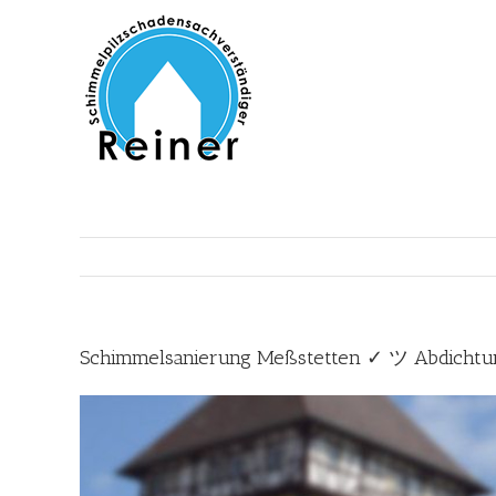
Zum
Inhalt
springen
Schimmelsanierung Meßstetten ✓ ツ Abdicht