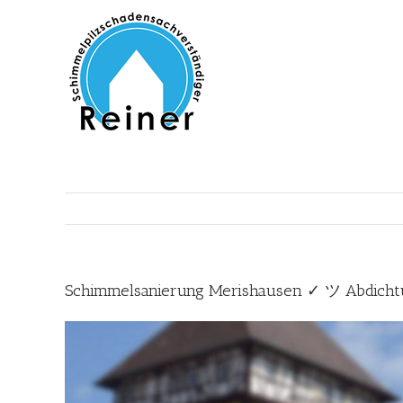
Zum
Inhalt
springen
Schimmelsanierung Merishausen ✓ ツ Abdichtu