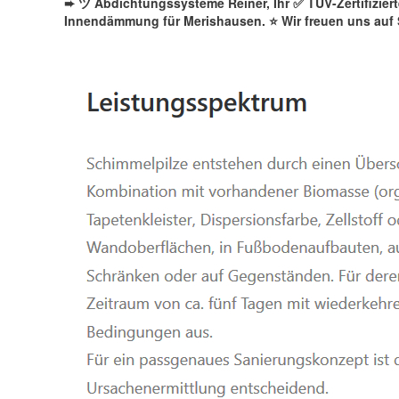
➨ ツ Abdichtungssysteme Reiner, Ihr ✅ TÜV-Zertifizie
Innendämmung für Merishausen. ⭐ Wir freuen uns auf 