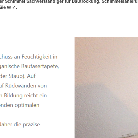
rter Schimmel Sachverständiger für Bautrockung, Schimmelsanie
Sie ✉
✓️.