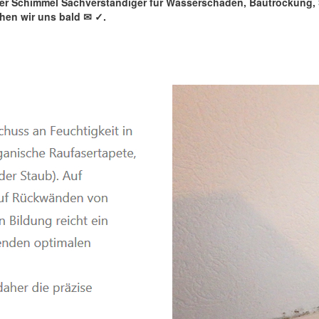
rter Schimmel Sachverständiger für Wasserschaden, Bautrockung
hen wir uns bald ✉
✓️.