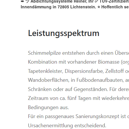
➨ ツ Abdichtungssysteme Reiner, Ihr ✅ TÜV-Zertifizie
Innendämmung in 72805 Lichtenstein. ⭐ Hoffentlich se