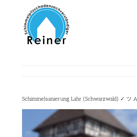
Zum
Inhalt
springen
Schimmelsanierung Lahr (Schwarzwald) ✓ ツ A