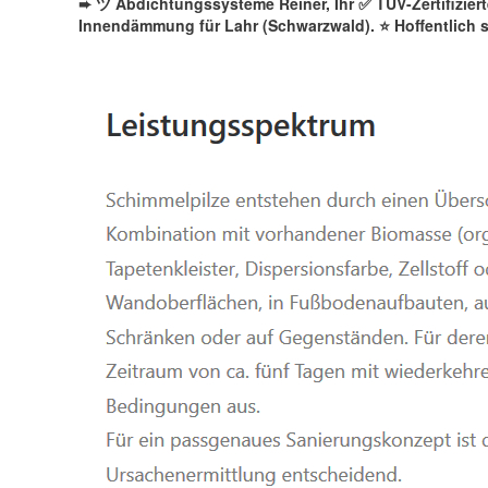
➨ ツ Abdichtungssysteme Reiner, Ihr ✅ TÜV-Zertifizie
Innendämmung für Lahr (Schwarzwald). ⭐ Hoffentlich 