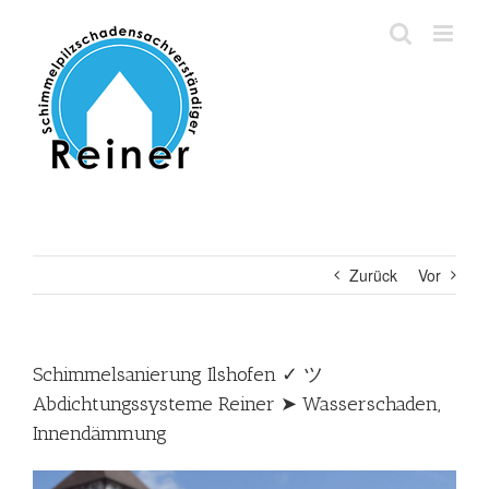
Zum
Inhalt
springen
Zurück
Vor
Schimmelsanierung Ilshofen ✓ ツ
Abdichtungssysteme Reiner ➤ Wasserschaden,
Innendämmung