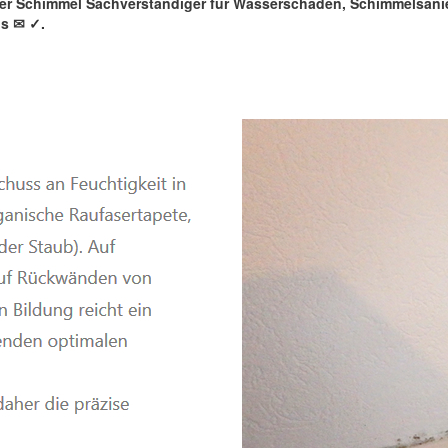
rter Schimmel Sachverständiger für Wasserschaden, Schimmelsan
ns ✉
✓️.