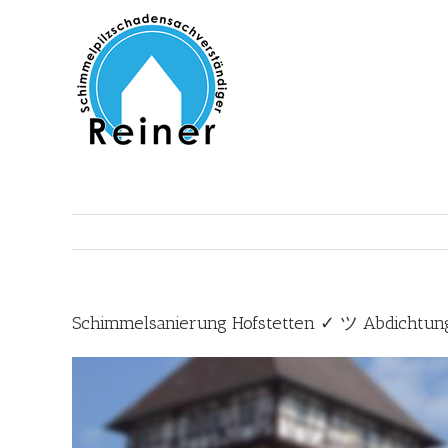
Zum
Inhalt
springen
Schimmelsanierung Hofstetten ✓ ツ Abdichtu