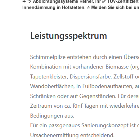
➨ ツ Abdichtungssysteme Reiner, Ihr ✅ TÜV-Zertifizie
Innendämmung in Hofstetten. ⭐ Melden Sie sich bei u