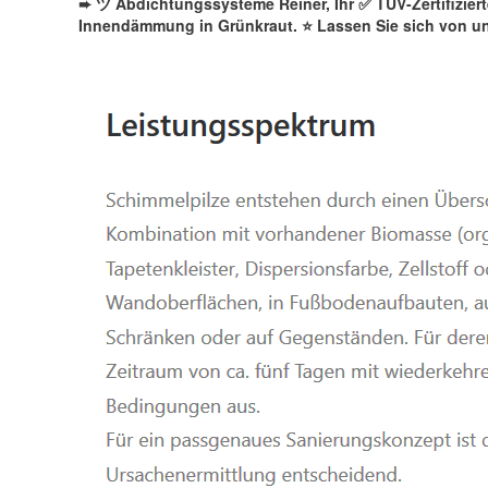
➨ ツ Abdichtungssysteme Reiner, Ihr ✅ TÜV-Zertifizie
Innendämmung in Grünkraut. ⭐ Lassen Sie sich von u