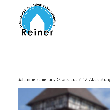
Zum
Inhalt
springen
Schimmelsanierung Grünkraut ✓ ツ Abdichtung