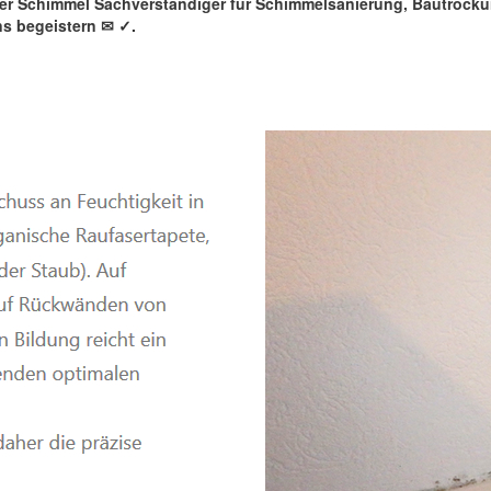
rter Schimmel Sachverständiger für Schimmelsanierung, Bautroc
ns begeistern ✉
✓️.