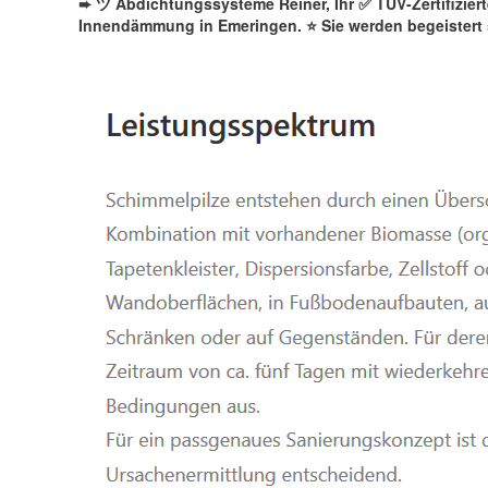
➨ ツ Abdichtungssysteme Reiner, Ihr ✅ TÜV-Zertifizie
Innendämmung in Emeringen. ⭐ Sie werden begeistert 