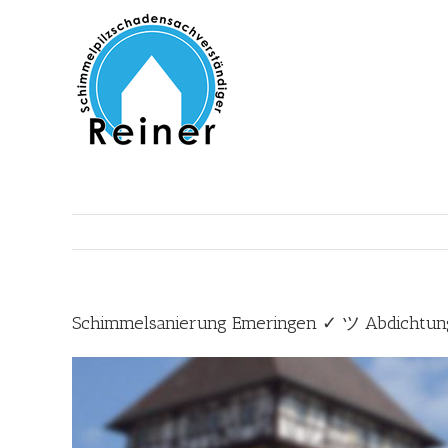
Zum
Inhalt
springen
Schimmelsanierung Emeringen ✓ ツ Abdichtung