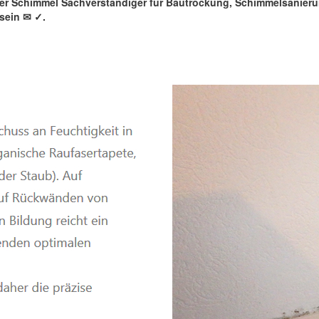
rter Schimmel Sachverständiger für Bautrockung, Schimmelsanie
sein ✉
✓️.