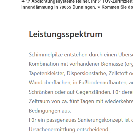
➨ ツ Abdichtungssysteme Reiner, Ihr ✅ TÜV-Zertifizie
Innendämmung in 78655 Dunningen. ⭐ Kommen Sie do