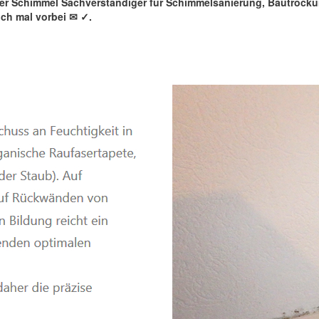
rter Schimmel Sachverständiger für Schimmelsanierung, Bautroc
ch mal vorbei ✉
✓️.