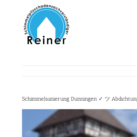
Zum
Inhalt
springen
Schimmelsanierung Dunningen ✓ ツ Abdichtu