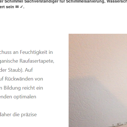
rter Schimmel Sachverständiger für Schimmelsanierung, Wassers
rt sein ✉
✓️.