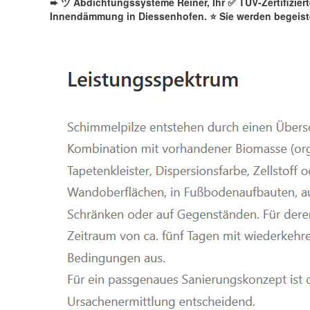
➨ ツ Abdichtungssysteme Reiner, Ihr ✅ TÜV-Zertifizie
Innendämmung in Diessenhofen. ⭐ Sie werden begeiste