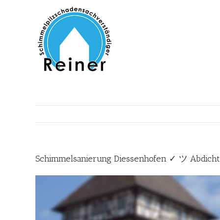
Zum
Inhalt
springen
Schimmelsanierung Diessenhofen ✓ ツ Abdicht