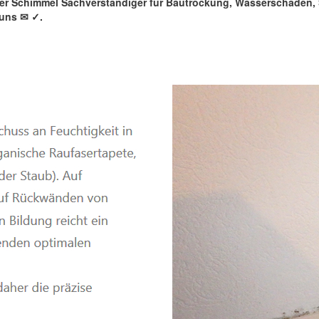
rter Schimmel Sachverständiger für Bautrockung, Wasserschaden
 uns ✉
✓️.