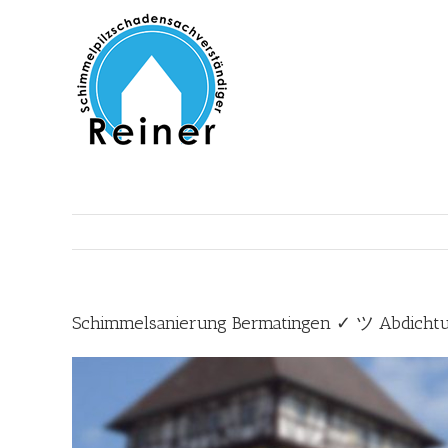
Zum
Inhalt
springen
Schimmelsanierung Bermatingen ✓ ツ Abdichtu