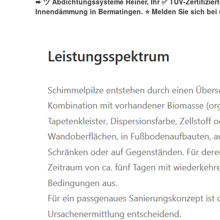
➨ ツ Abdichtungssysteme Reiner, Ihr ✅ TÜV-Zertifizie
Innendämmung in Bermatingen. ⭐ Melden Sie sich bei